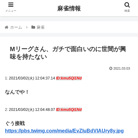
麻雀情報
メニュー
検索
ホーム
麻雀
Mリーグさん、ガチで面白いのに世間が興
味を持たない
2021.03.03
1:
2021/03/02(火) 12:04:37.14
ID:kmu5Qi1Nd
なんでや！
2:
2021/03/02(火) 12:04:48.07
ID:kmu5Qi1Nd
ぐう接戦
https://pbs.twimg.com/media/EvZluBdVIAUry8y.jpg