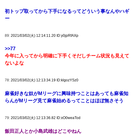
初トップ取ってから下手になるってどういう事なんやハギ
ー
89:
2021/03/02(火) 12:14:11.20 ID:y0jpRfAXp
>>77
今年に入ってから明確に下手くそだしチーム状況も見えて
ないよな
78:
2021/03/02(火) 12:13:34.19 ID:klgozYSz0
麻雀好きな奴がMリーグに興味持つことはあっても麻雀知
らんがMリーグ見て麻雀始めるってことはほぼ無さそう
79:
2021/03/02(火) 12:13:36.82 ID:xO0weaTod
飯田正人とか小島武雄はどこやねん