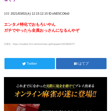
103:
2021/03/02(火) 12:15:12.15 ID:oNE5CO6s0
エンタメ特化でおもろいやん
ガチでやったら全員おっさんになるんやぞ
引用元：https://swallow.5ch.net/test/read.cgi/livejupiter/1614654277/
Twitter
はてブ