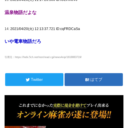
温泉物語だよな
14:
2021/04/20(火) 12:13:37.721 ID:cqFRDCaSa
いや電車物語だろ
引用元：https://hebi.5ch.net/test/read.cgi/news4vip/1618883719/
Twitter
はてブ