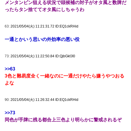
メンタンピン狙える状況で頭候補の対子がオタ風と数牌だ
ったらタン捨ててオタ風にしちゃうわ
63:
2021/05/04(火) 11:21:31.72 ID:EQ1ckRHid
一通とかいう思いの外効率の悪い役
73:
2021/05/04(火) 11:22:50.84 ID:QjbGkfJI0
>>63
3色と難易度全く一緒なのに一通だけやたら嫌うやつおる
よな
90:
2021/05/04(火) 11:26:32.44 ID:EQ1ckRHid
>>73
同色が手牌に残る都合上三色より明らかに警戒されるぞ