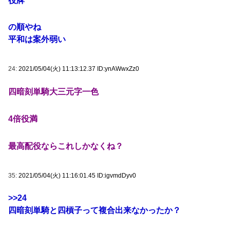
役牌
の順やね
平和は案外弱い
24:
2021/05/04(火) 11:13:12.37 ID:ynAWwxZz0
四暗刻単騎大三元字一色
4倍役満
最高配役ならこれしかなくね？
35:
2021/05/04(火) 11:16:01.45 ID:igvmdDyv0
>>24
四暗刻単騎と四槓子って複合出来なかったか？