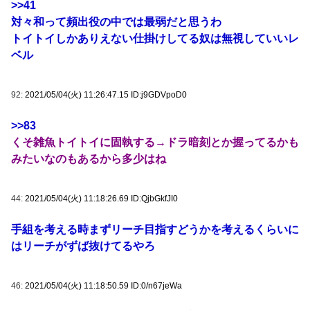
>>41
対々和って頻出役の中では最弱だと思うわ
トイトイしかありえない仕掛けしてる奴は無視していいレ
ベル
92:
2021/05/04(火) 11:26:47.15 ID:j9GDVpoD0
>>83
くそ雑魚トイトイに固執する→ドラ暗刻とか握ってるかも
みたいなのもあるから多少はね
44:
2021/05/04(火) 11:18:26.69 ID:QjbGkfJI0
手組を考える時まずリーチ目指すどうかを考えるくらいに
はリーチがずば抜けてるやろ
46:
2021/05/04(火) 11:18:50.59 ID:0/n67jeWa