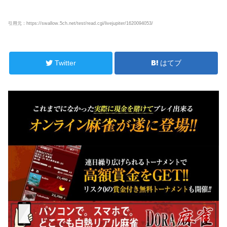
引用元：https://swallow.5ch.net/test/read.cgi/livejupiter/1620094053/
Twitter
はてブ