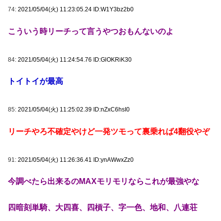
74:
2021/05/04(火) 11:23:05.24 ID:W1Y3bz2b0
こういう時リーチって言うやつおもんないのよ
84:
2021/05/04(火) 11:24:54.76 ID:GlOKRiK30
トイトイが最高
85:
2021/05/04(火) 11:25:02.39 ID:nZxC6hsI0
リーチやろ不確定やけど一発ツモって裏乗れば4翻役やぞ
91:
2021/05/04(火) 11:26:36.41 ID:ynAWwxZz0
今調べたら出来るのMAXモリモリならこれが最強やな
四暗刻単騎、大四喜、四槓子、字一色、地和、八連荘