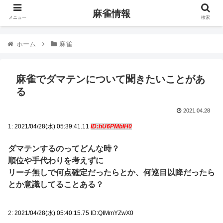
麻雀情報
メニュー
検索
ホーム
麻雀
麻雀でダマテンについて聞きたいことがあ
る
2021.04.28
1:
2021/04/28(水) 05:39:41.11
ID:hU6PMblH0
ダマテンするのってどんな時？
順位や手代わりを考えずに
リーチ無しで何点確定だったらとか、何巡目以降だったら
とか意識してることある？
2:
2021/04/28(水) 05:40:15.75 ID:QIMmYZwX0