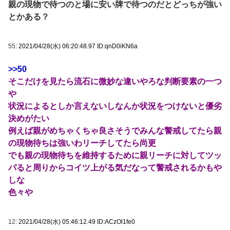
親の現物で待つのと場に安い牌で待つのだとどっちが強い
とかある？
55:
2021/04/28(水) 06:20:48.97 ID:qnD0iKN6a
>>50
そこだけを見たら流石に微妙な違いやろな判断要素の一つ
や
状況によるとしか言えないしなんか状況をつけないと優劣
決めがたい
例えば親がめちゃくちゃ良さそうでみんな警戒してたら親
の現物待ちは強いわリーチしてたら尚更
でも親の現物待ちを維持するために親リーチに対してツッ
パると周りからコイツ上がる気だなって警戒されるかもや
しな
色々や
12:
2021/04/28(水) 05:46:12.49 ID:ACzOl1fe0