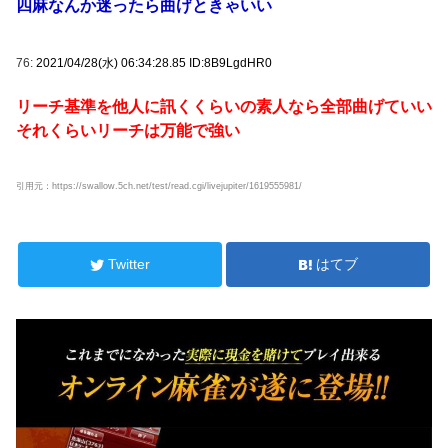
四麻なんか迷ったら曲げときゃいい
76:
2021/04/28(水) 06:34:28.85 ID:8B9LgdHR0
リーチ基準を他人に訊くくらいの素人なら全部曲げていい
それくらいリーチは万能で強い
引用元：https://swallow.5ch.net/test/read.cgi/livejupiter/1619555981/
Twitter
はてブ