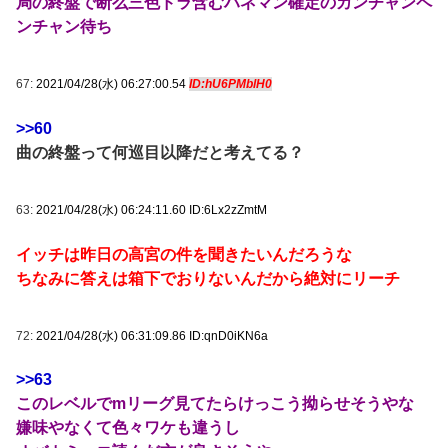
局の終盤で断么三色ドラ含むハネマン確定のカンチャンペ
ンチャン待ち
67:
2021/04/28(水) 06:27:00.54
ID:hU6PMblH0
>>60
曲の終盤って何巡目以降だと考えてる？
63:
2021/04/28(水) 06:24:11.60 ID:6Lx2zZmtM
イッチは昨日の高宮の件を聞きたいんだろうな
ちなみに答えは箱下でおりないんだから絶対にリーチ
72:
2021/04/28(水) 06:31:09.86 ID:qnD0iKN6a
>>63
このレベルでmリーグ見てたらけっこう拗らせそうやな
嫌味やなくて色々ワケも違うし