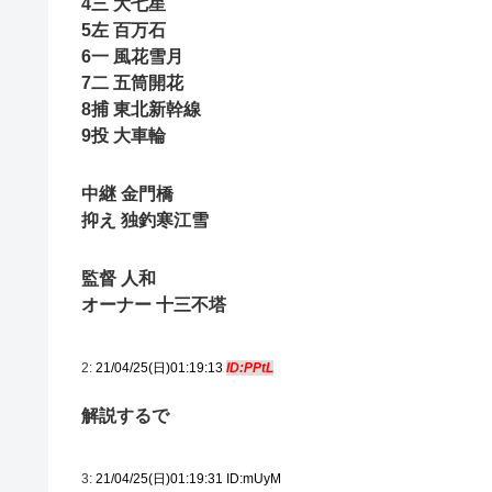
4三 大七星
5左 百万石
6一 風花雪月
7二 五筒開花
8捕 東北新幹線
9投 大車輪
中継 金門橋
抑え 独釣寒江雪
監督 人和
オーナー 十三不塔
2:
21/04/25(日)01:19:13
ID:PPtL
解説するで
3:
21/04/25(日)01:19:31 ID:mUyM