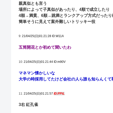
親真似とも言う
場所によって子真似があったり、4順で成立したり
4順→満貫、6順→跳満とランクアップ方式だったり
簡単そうに見えて案外難しいトリッキー役
9:
21/04/25(日)01:21:28 ID:W11A
五筒開花とか初めて聞いたわ
10:
21/04/25(日)01:21:44 ID:m90V
マネマン懐かしいな
大学の時採用してたけど会社の人ら誰も知らんくて
11:
21/04/25(日)01:21:57
ID:PPtL
3右 紅孔雀