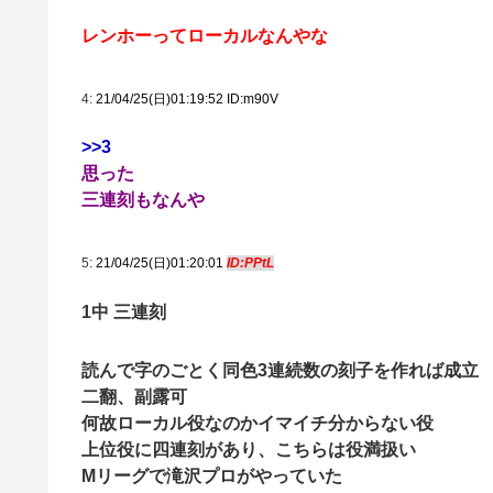
レンホーってローカルなんやな
4:
21/04/25(日)01:19:52 ID:m90V
>>3
思った
三連刻もなんや
5:
21/04/25(日)01:20:01
ID:PPtL
1中 三連刻
読んで字のごとく同色3連続数の刻子を作れば成立
二翻、副露可
何故ローカル役なのかイマイチ分からない役
上位役に四連刻があり、こちらは役満扱い
Mリーグで滝沢プロがやっていた