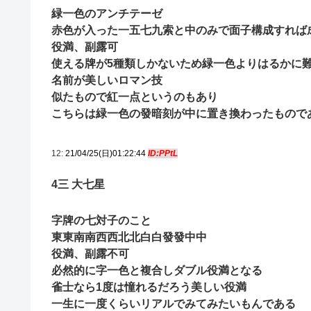
緑一色のアンチテーゼ
赤色が入った一五七九索と中のみで面子構成すれば
役満、副露可
使える牌が5種類しかないため緑一色よりはるかに
名前が美しいロマン技
似たもので紅一点というのもあり
こちらは緑一色の發暗刻が中に置き換わったもので
12:
21/04/25(日)01:22:44
ID:PPtL
4三 大七星
字牌の七対子のこと
東東南南西西北北白白發發中中
役満、副露不可
必然的に字一色と複合しダブル役満となる
雀士なら1度は憧れるだろう美しい役満
一生に一度くらいリアルでみてみたいもんである