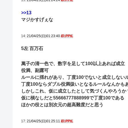
15:
21/04/25(日)01:24:24
ID:PPtL
>>13
マジかすげぇな
14:
21/04/25(日)01:23:40
ID:PPtL
5左 百万石
萬子の清一色で、数字を足して100以上あれば成立
役満、副露可
ルールに揺れがあり、丁度100でないと成立しない
丁度100ならダブル役満扱いとなるルールなんかも
しかしこれ、仮に成立したとして気づくんやろうか
仮に槓なしだと55666777888999で丁度100である
ほかの役とは別次元の超高難度だと思う
17:
21/04/25(日)01:25:11
ID:PPtL