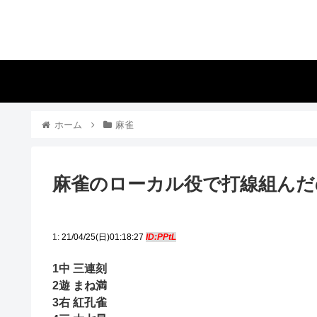
ホーム
麻雀
麻雀のローカル役で打線組んだ
1:
21/04/25(日)01:18:27
ID:PPtL
1中 三連刻
2遊 まね満
3右 紅孔雀