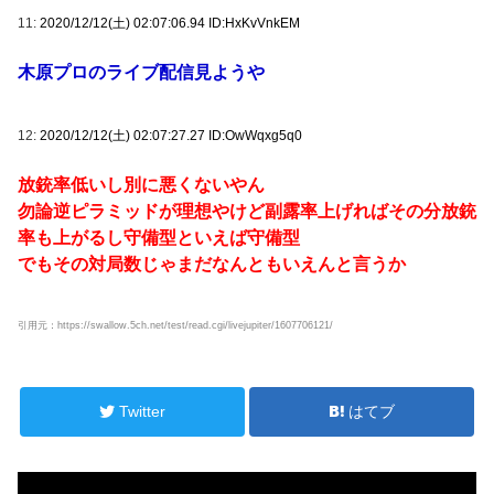
11:
2020/12/12(土) 02:07:06.94 ID:HxKvVnkEM
木原プロのライブ配信見ようや
12:
2020/12/12(土) 02:07:27.27 ID:OwWqxg5q0
放銃率低いし別に悪くないやん
勿論逆ピラミッドが理想やけど副露率上げればその分放銃
率も上がるし守備型といえば守備型
でもその対局数じゃまだなんともいえんと言うか
引用元：https://swallow.5ch.net/test/read.cgi/livejupiter/1607706121/
Twitter
はてブ