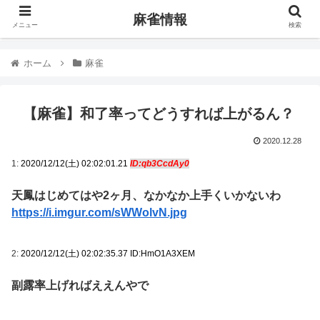
麻雀情報
メニュー
検索
ホーム
麻雀
【麻雀】和了率ってどうすれば上がるん？
2020.12.28
1:
2020/12/12(土) 02:02:01.21
ID:qb3CcdAy0
天鳳はじめてはや2ヶ月、なかなか上手くいかないわ
https://i.imgur.com/sWWolvN.jpg
2:
2020/12/12(土) 02:02:35.37 ID:HmO1A3XEM
副露率上げればええんやで