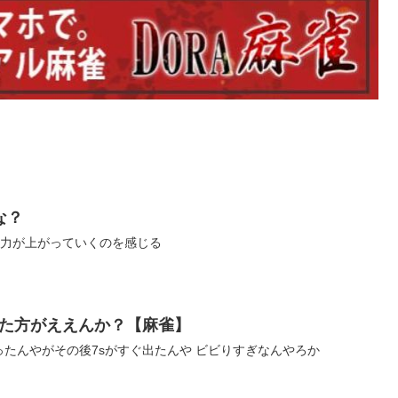
な？
wZ0 確実に実力が上がっていくのを感じる
た方がええんか？【麻雀】
iYM ワイは2p切ったんやがその後7sがすぐ出たんや ビビりすぎなんやろか