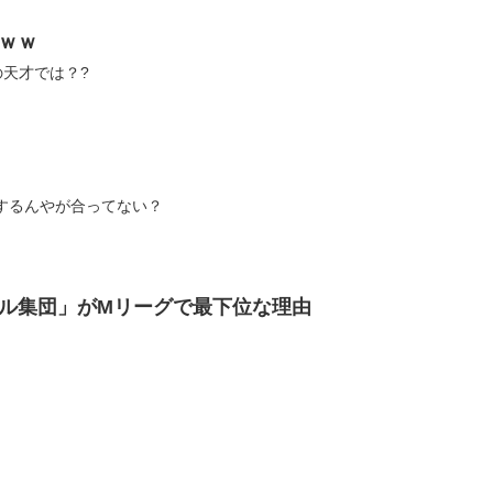
ｗｗ
麻雀の天才では？?
a イライラするんやが合ってない？
ル集団」がMリーグで最下位な理由