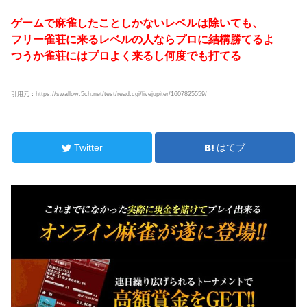
ゲームで麻雀したことしかないレベルは除いても、
フリー雀荘に来るレベルの人ならプロに結構勝てるよ
つうか雀荘にはプロよく来るし何度でも打てる
引用元：https://swallow.5ch.net/test/read.cgi/livejupiter/1607825559/
Twitter
はてブ