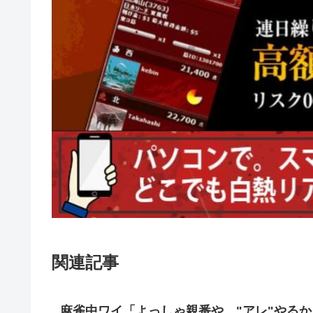
関連記事
麻雀中ワイ「よっしゃ親番や…"アレ"やるか