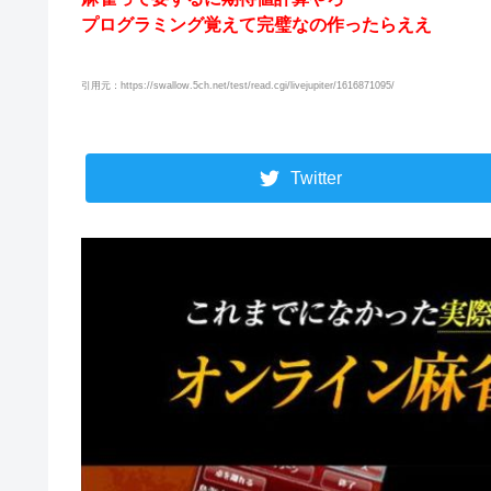
プログラミング覚えて完璧なの作ったらええ
引用元：https://swallow.5ch.net/test/read.cgi/livejupiter/1616871095/
Twitter