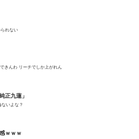
7 やめられない
d0 ポン、チーできんわ リーチでしか上がれん
純正九蓮」
KU 異論ないよな？
感ｗｗｗ