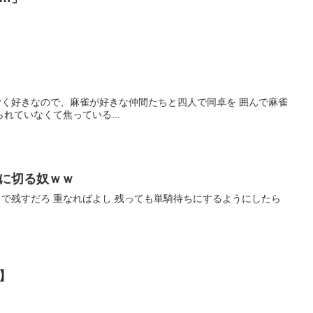
dsEjx0 麻雀がすごく好きなので、麻雀が好きな仲間たちと四人で同卓を 囲んで麻雀
れていなくて焦っている...
に切る奴ｗｗ
uPu+30 テンパイまで残すだろ 重なればよし 残っても単騎待ちにするようにしたら
】