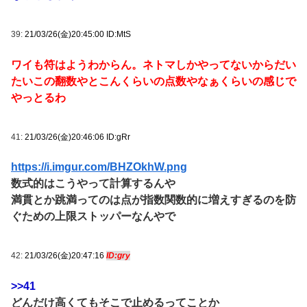
39:
21/03/26(金)20:45:00 ID:MtS
ワイも符はようわからん。ネトマしかやってないからだい
たいこの翻数やとこんくらいの点数やなぁくらいの感じで
やっとるわ
41:
21/03/26(金)20:46:06 ID:gRr
https://i.imgur.com/BHZOkhW.png
数式的はこうやって計算するんや
満貫とか跳満ってのは点が指数関数的に増えすぎるのを防
ぐための上限ストッパーなんやで
42:
21/03/26(金)20:47:16
ID:gry
>>41
どんだけ高くてもそこで止めるってことか