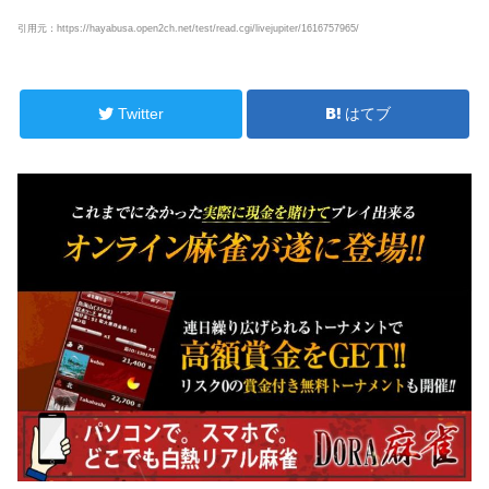
引用元：
https://hayabusa.open2ch.net/test/read.cgi/livejupiter/1616757965/
Twitter
はてブ