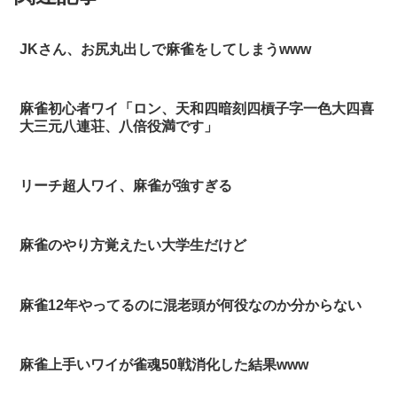
JKさん、お尻丸出しで麻雀をしてしまうwww
麻雀初心者ワイ「ロン、天和四暗刻四槓子字一色大四喜
大三元八連荘、八倍役満です」
リーチ超人ワイ、麻雀が強すぎる
麻雀のやり方覚えたい大学生だけど
麻雀12年やってるのに混老頭が何役なのか分からない
麻雀上手いワイが雀魂50戦消化した結果www