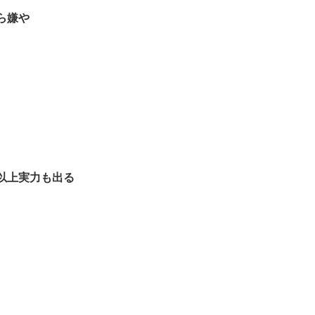
ら嫌や
以上実力も出る