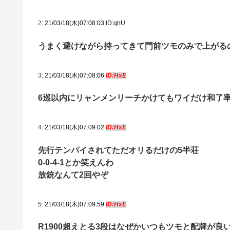
2:
21/03/18(木)07:08:03 ID:qhU
うまく避けながら持ってきて門前ツモのみで上がる
3:
21/03/18(木)07:08:06
ID:HxE
6巡以内にリャンメンリーチかけてもワイだけ和了
4:
21/03/18(木)07:09:02
ID:HxE
先行テンパイされてただオリるだけの5半荘
0-0-4-1とか笑えんわ
放銃なんて2回やぞ
5:
21/03/18(木)07:09:59
ID:HxE
R1900超えとる3段はなぜかいつもツモと配牌が良