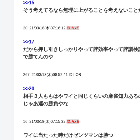
>>15
そう考えてるなら無理に上がることを考えないこと
20:
21/03/18(木)07:16:12
ID:HxE
>>17
だから押し引きしっかりやって牌効率やって牌譜検
で勝てんのや
267:
21/03/18(木)08:52:41 ID:hOR
>>20
相手３人ももはやワイと同じくらいの麻雀知力ある
じゃあ運の勝負やな
16:
21/03/18(木)07:15:32
ID:HxE
ワイに当たった時だけゼンツマンは勝つ