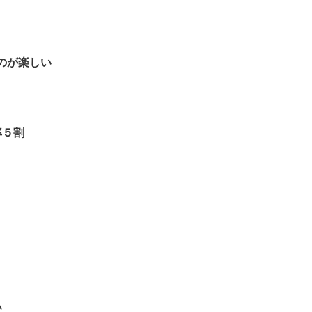
のが楽しい
率５割
い