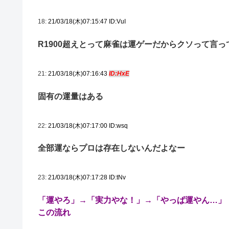
18:
21/03/18(木)07:15:47 ID:VuI
R1900超えとって麻雀は運ゲーだからクソって言っ
21:
21/03/18(木)07:16:43
ID:HxE
固有の運量はある
22:
21/03/18(木)07:17:00 ID:wsq
全部運ならプロは存在しないんだよなー
23:
21/03/18(木)07:17:28 ID:tNv
「運やろ」→「実力やな！」→「やっぱ運やん…」
この流れ