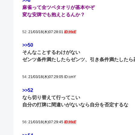
>>8
麻雀って全ツベタオリが基本やぞ
変な安牌でも抱えとるんか？
52:
21/03/18(木)07:28:01
ID:HxE
>>50
そんなことするわけがない
ゼンツ条件満たしたらゼンツ、引き条件満たしたら
54:
21/03/18(木)07:29:05 ID:cmY
>>52
なら切り替えて行ってこい
自分の打牌に間違いがないなら自分を否定するな
56:
21/03/18(木)07:29:45
ID:HxE