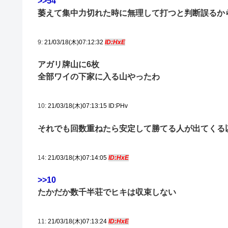
>>54
萎えて集中力切れた時に無理して打つと判断誤るか
9:
21/03/18(木)07:12:32
ID:HxE
アガリ牌山に6枚
全部ワイの下家に入る山やったわ
10:
21/03/18(木)07:13:15 ID:PHv
それでも回数重ねたら安定して勝てる人が出てくる
14:
21/03/18(木)07:14:05
ID:HxE
>>10
たかだか数千半荘でヒキは収束しない
11:
21/03/18(木)07:13:24
ID:HxE