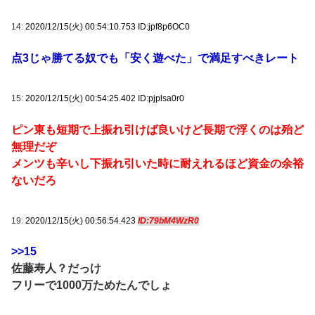
14:
2020/12/15(火) 00:54:10.753 ID:jpf8p6OC0
点3じゃ勝てる奴でも「安く遊べた」で満足すべきレート
15:
2020/12/15(火) 00:54:25.402 ID:pjplsa0r0
ピン東も短期で上振れ引けば良いけど長期で浮くのは殆ど
無理だぞ
メンツも辛いし下振れ引いた時に耐えれるほど資金の余裕
ないだろ
19:
2020/12/15(火) 00:56:54.423
ID:79bM4WzR0
>>15
佐藤寿人？だっけ
フリーで1000万ためたんでしょ