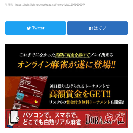
引用元：https://hebi.5ch.net/test/read.cgi/news4vip/1607960907/
Twitter
はてブ