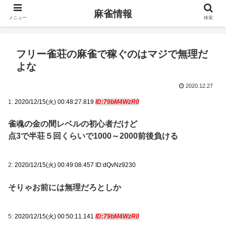
麻雀情報
メニュー
検索
フリー雀荘の麻雀で稼ぐのはマジで無理だ
よな
2020.12.27
1:
2020/12/15(火) 00:48:27.819
ID:79bM4WzR0
雀魂の金の間レベルの初心者だけど
点3で半荘５回くらいで1000～2000前後負ける
2:
2020/12/15(火) 00:49:08.457 ID:dQvNz9230
そりゃお前には無理だろとしか
5:
2020/12/15(火) 00:50:11.141
ID:79bM4WzR0