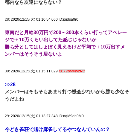
都内なら友達にならない？
28:
2020/12/15(火) 01:10:54.060 ID:pjplsa0r0
東南だと月給30万円で200～300本くらい打ってアベレー
ジで＋10万くらい出してた感じじゃないか
勝ち分としてはしょぼく見えるけど平均で＋10万出すメ
ンバーはそうそう居ないよ
30:
2020/12/15(火) 01:15:11.029
ID:79bM4WzR0
>>28
メンバーはそもそもあまり打つ機会少ないから勝ち少なそ
うだよね
29:
2020/12/15(火) 01:13:27.348 ID:nqM9oh0M0
今どき雀荘で賭け麻雀してるやつなんていんの？