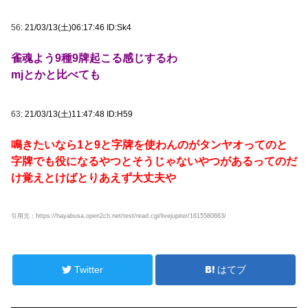
56:
21/03/13(土)06:17:46 ID:Sk4
雀魂よう9種9牌起こる感じするわ
mjとかと比べても
63:
21/03/13(土)11:47:48 ID:H59
鳴きたいなら1と9と字牌を使わんのがタンヤオってのと
字牌でも役になるやつとそうじゃないやつがあるってのだ
け覚えとけばとりあえず大丈夫や
引用元：
https://hayabusa.open2ch.net/test/read.cgi/livejupiter/1615580663/
Twitter
はてブ