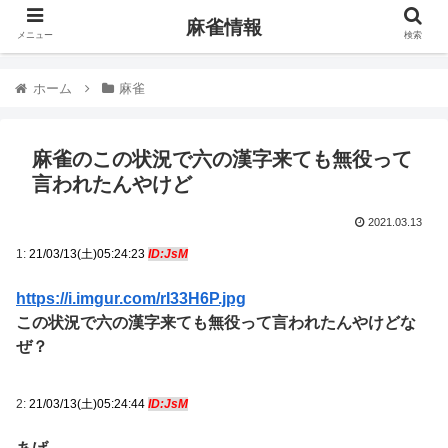
麻雀情報
メニュー
検索
ホーム
麻雀
麻雀のこの状況で六の漢字来ても無役って
言われたんやけど
2021.03.13
1:
21/03/13(土)05:24:23
ID:JsM
https://i.imgur.com/rI33H6P.jpg
この状況で六の漢字来ても無役って言われたんやけどな
ぜ？
2:
21/03/13(土)05:24:44
ID:JsM