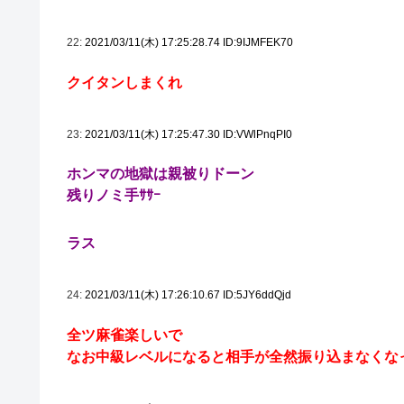
22:
2021/03/11(木) 17:25:28.74 ID:9IJMFEK70
クイタンしまくれ
23:
2021/03/11(木) 17:25:47.30 ID:VWlPnqPI0
ホンマの地獄は親被りドーン
残りノミ手ｻｻｰ
ラス
24:
2021/03/11(木) 17:26:10.67 ID:5JY6ddQjd
全ツ麻雀楽しいで
なお中級レベルになると相手が全然振り込まなくな