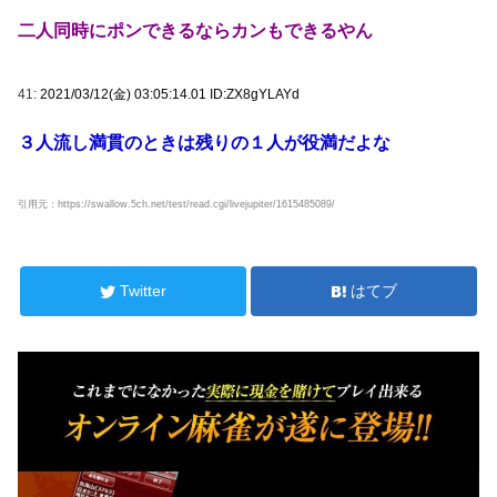
二人同時にポンできるならカンもできるやん
41:
2021/03/12(金) 03:05:14.01 ID:ZX8gYLAYd
３人流し満貫のときは残りの１人が役満だよな
引用元：https://swallow.5ch.net/test/read.cgi/livejupiter/1615485089/
Twitter
はてブ