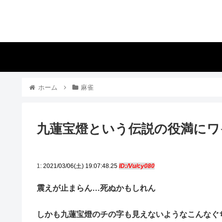
ホーム
麻雀
九蓮宝燈という伝説の役満にワ
1:
2021/03/06(土) 19:07:48.25
ID:/Vu/cy080
震えが止まらん…死ぬかもしれん
しかも九蓮宝燈のチの字も見えないようなこんなぐ