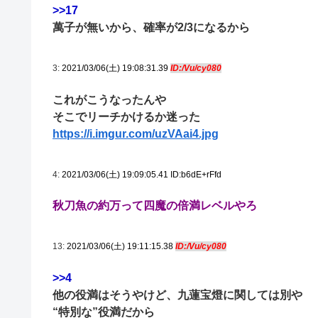
>>17
萬子が無いから、確率が2/3になるから
3:
2021/03/06(土) 19:08:31.39
ID:/Vu/cy080
これがこうなったんや
そこでリーチかけるか迷った
https://i.imgur.com/uzVAai4.jpg
4:
2021/03/06(土) 19:09:05.41 ID:b6dE+rFfd
秋刀魚の約万って四魔の倍満レベルやろ
13:
2021/03/06(土) 19:11:15.38
ID:/Vu/cy080
>>4
他の役満はそうやけど、九蓮宝燈に関しては別や
“特別な”役満だから