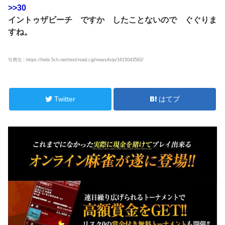
>>30
イントゥザビーチ ですか したことないので ぐぐりま
すね。
引用元：https://hebi.5ch.net/test/read.cgi/news4vip/1615043582/
Twitter
はてブ