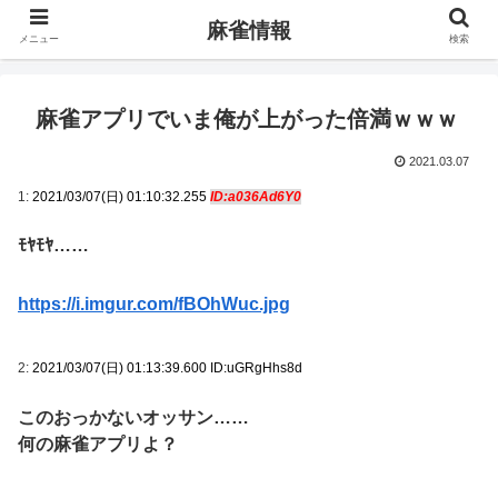
麻雀情報
メニュー
検索
麻雀アプリでいま俺が上がった倍満ｗｗｗ
2021.03.07
1:
2021/03/07(日) 01:10:32.255
ID:a036Ad6Y0
ﾓﾔﾓﾔ……
https://i.imgur.com/fBOhWuc.jpg
2:
2021/03/07(日) 01:13:39.600 ID:uGRgHhs8d
このおっかないオッサン……
何の麻雀アプリよ？