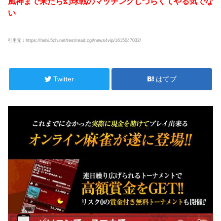
風神まで来たら幻球戦のマッチングしづらくてやる気でな
い
引用元：https://hebi.5ch.net/test/read.cgi/news4vip/1615047032/
Twitter
はてブ