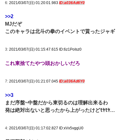
6:
2021/03/07(日) 01:20:01.983
ID:a036Ad6Y0
>>2
MJだぞ
このキャラは北斗の拳のイベントで貰ったジャギ
3:
2021/03/07(日) 01:15:47.615 ID:6z1PoIsz0
これ東捨てたやつ頭おかしいだろ
7:
2021/03/07(日) 01:21:07.045
ID:a036Ad6Y0
>>3
まだ序盤~中盤だから東切るのは理解出来るわ
発は絶対出ないと思ったから上がったけどﾓﾔﾓﾔ…
4:
2021/03/07(日) 01:17:02.827 ID:xVx5vggU0