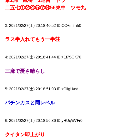
東1局 親番 1巡目 ドラ一
二五七①②④⑤⑦⑧56東中 ツモ九
3:
2021/02/27(土) 20:18:40.52 ID:CC+mIrnh0
ラス半入れてもう一半荘
4:
2021/02/27(土) 20:18:41.44 ID:+1f7SCK70
三麻で憂さ晴らし
5:
2021/02/27(土) 20:18:51.93 ID:zOIigU/ed
パチンカスと同レベル
6:
2021/02/27(土) 20:18:56.86 ID:yHUqW7Fr0
クイタン即上がり