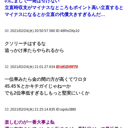
のにまじで一発は引けない
立直時収支がマイナスなところもポイント高い立直すると
マイナスになるとか立直の代償大きすぎるんだ…
30:
2021/02/24(水) 20:50:57.580 ID:48RsOXp10
クソリーチはするな
追っかけ来たらやられるから
32:
2021/02/24(水) 21:01:27.634
ID:nKiZrRF70
一位率みたら金の間の方が高くてワロタ
45.45％とかキチガイじゃねーか
でも2位率低すぎるしもっと堅実にいくか
33:
2021/02/24(水) 21:25:14.835 ID:ogslu3Bt0
楽しむのが一番大事よ🙋