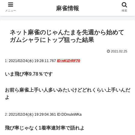
麻雀情報
メニュー
検索
ネット麻雀のじゃんたまを先週から始めて
ガムシャラにトップ狙った結果
2021.02.25
1:
2021/02/24(水) 19:28:11.767
ID:nKiZrRF70
いま飛び率9.78％です
お前ら麻雀上手い人多いみたいけどどれくらい上手いんだ
よ
2:
2021/02/24(水) 19:29:04.361 ID:DDnuIxWKa
飛び率じゃなく1着率連対率で語れよ