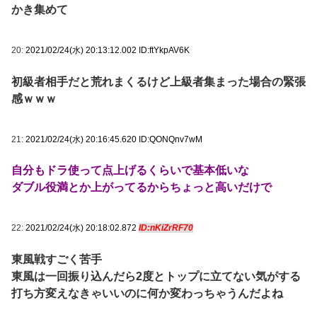
かき集めて
20:
2021/02/24(水) 20:13:12.002 ID:ftYkpAV6K
初級者相手だと荒れまくるけど上級者集まった場合の緊張
感ｗｗｗ
21:
2021/02/24(水) 20:16:45.620 ID:QONQnv7wM
自分もドラ使って点上げるくらいで基本低いな
ダブル役満とか上がってるからちょっと高いだけで
22:
2021/02/24(水) 20:18:02.872
ID:nKiZrRF70
東風戦すごく苦手
東風は一回振り込んだら2度とトップに立てない気がする
打ち方変えなきゃいいのに何か変わっちゃうんだよね