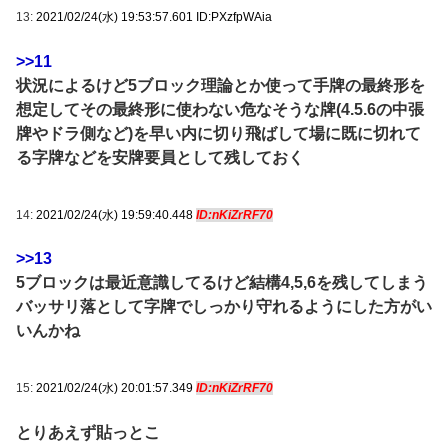
13:
2021/02/24(水) 19:53:57.601 ID:PXzfpWAia
>>11
状況によるけど5ブロック理論とか使って手牌の最終形を
想定してその最終形に使わない危なそうな牌(4.5.6の中張
牌やドラ側など)を早い内に切り飛ばして場に既に切れて
る字牌などを安牌要員として残しておく
14:
2021/02/24(水) 19:59:40.448
ID:nKiZrRF70
>>13
5ブロックは最近意識してるけど結構4,5,6を残してしまう
バッサリ落として字牌でしっかり守れるようにした方がい
いんかね
15:
2021/02/24(水) 20:01:57.349
ID:nKiZrRF70
とりあえず貼っとこ