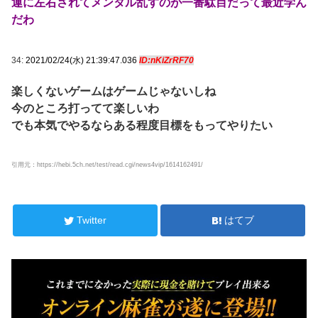
運に左右されてメンタル乱すのが一番駄目だって最近学ん
だわ
34:
2021/02/24(水) 21:39:47.036
ID:nKiZrRF70
楽しくないゲームはゲームじゃないしね
今のところ打ってて楽しいわ
でも本気でやるならある程度目標をもってやりたい
引用元：https://hebi.5ch.net/test/read.cgi/news4vip/1614162491/
Twitter
はてブ