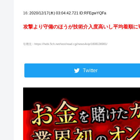
16:
2020/12/17(木) 03:04:42.721 ID:RFEgwYQFa
攻撃より守備のほうが技術介入度高いし平均着順に
引用元：https://hebi.5ch.net/test/read.cgi/news4vip/1608136981/
Twitter