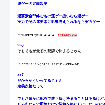
運ゲーの定義次第
運要素全部絡むもの運ゲー扱いなら運ゲー
実力でその運要素に影響与えられるなら実力ゲー
7:
2020/12/17(木) 01:46:40.406
ID:4sAqhLZJa
>>6
そもそもが最初の配牌で決まるじゃん
13:
2020/12/17(木) 01:58:47.312 ID:xnOKUm3d0
>>7
だからそういってるじゃん
定義次第だって
でもさ確かに配牌で勝ち負け決まることはあるけど
じゃあなんで配牌だけで勝負を終わりにしないのか