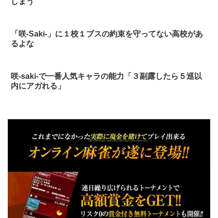
しまう
「咲-Saki-」に１校１ブスの約束を守ってない高校があ
るよな
咲-saki-で一番人気キャラの能力「３副露したら５巡以
内にアガれる」