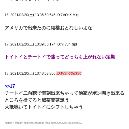
16:
2021/02/20(土) 13:35:50.646 ID:7VOsXiM+p
アメリカで出来たのに結構おとなしいよな
17:
2021/02/20(土) 13:39:30.174 ID:nFv5nRijd
トイトイとチートイで迷ってどっちも上がれない定期
18:
2021/02/20(土) 13:43:08.806
ID:WSn6Qd3S0
>>17
チートイ二向聴で暗刻出来ちゃって他家がポン鳴き出来る
ところを捨てると滅茶苦茶迷う
大抵鳴いてトイトイにシフトしちゃう
引用元：https://hebi.5ch.net/test/read.cgi/news4vip/1613794693/