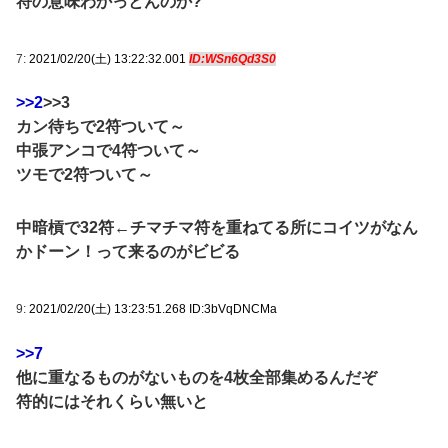
符の意味わかっとんのか?
7:
2021/02/20(土) 13:22:32.001
ID:WSn6Qd3S0
>>2
>>3
カン待ちで2符ついて～
中張アンコで4符ついて～
ツモで2符ついて～
中暗槓で32符←チマチマ符を重ねてる所にコイツがなん
かドーン！って来るのがビビる
9:
2021/02/20(土) 13:23:51.268 ID:3bVqDNCMa
>>7
他に重なるものがないものを4枚全部集めるんだぞ
符的にはそれくらい無いと