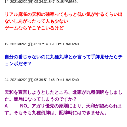
14:
2021/02/21(日) 05:34:31.847 ID:d8YWIG85d
リアル麻雀の天和の確率ってもっと低い気がするくらい出
ないしあがったって人も少ない
ゲームならそこそこいるけど
19:
2021/02/21(日) 05:37:14.051 ID:cU+9AU2a0
自分の番じゃないのに九種九牌とか言って手牌見せたらチ
ョンボだぞ？
24:
2021/02/21(日) 05:39:51.146 ID:cU+9AU2a0
天和を宣言しようとしたところ、北家が九種倒牌をしまし
た。流局になってしまうのですか？
A NO。アガリ優先の原則により、天和が認められま
す。そもそも九種倒牌は、配牌時にはできません。