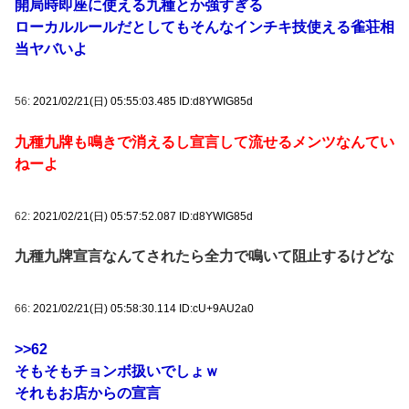
開局時即座に使える九種とか強すぎる
ローカルルールだとしてもそんなインチキ技使える雀荘相
当ヤバいよ
56:
2021/02/21(日) 05:55:03.485 ID:d8YWIG85d
九種九牌も鳴きで消えるし宣言して流せるメンツなんてい
ねーよ
62:
2021/02/21(日) 05:57:52.087 ID:d8YWIG85d
九種九牌宣言なんてされたら全力で鳴いて阻止するけどな
66:
2021/02/21(日) 05:58:30.114 ID:cU+9AU2a0
>>62
そもそもチョンボ扱いでしょｗ
それもお店からの宣言