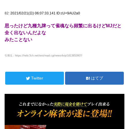
82:
2021/02/21(日) 06:07:33.141 ID:cU+9AU2a0
思ったけど九種九牌って雀魂なら頻繁に出るけどMJだと
全く出ないんだよな
みたことない
引用元：https://hebi.5ch.net/test/read.cgi/news4vip/1613852807/
Twitter
はてブ