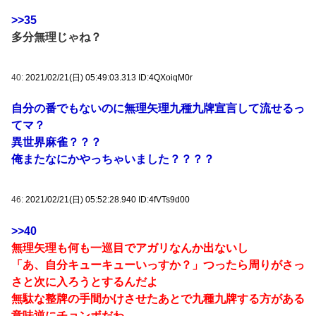
>>35
多分無理じゃね？
40:
2021/02/21(日) 05:49:03.313 ID:4QXoiqM0r
自分の番でもないのに無理矢理九種九牌宣言して流せるっ
てマ？
異世界麻雀？？？
俺またなにかやっちゃいました？？？？
46:
2021/02/21(日) 05:52:28.940 ID:4fVTs9d00
>>40
無理矢理も何も一巡目でアガリなんか出ないし
「あ、自分キューキューいっすか？」つったら周りがさっ
さと次に入ろうとするんだよ
無駄な整牌の手間かけさせたあとで九種九牌する方がある
意味逆にチョンボだわ