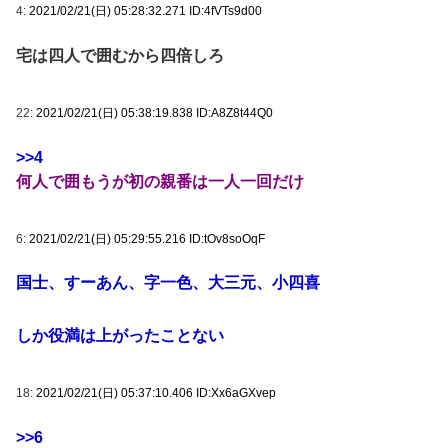
4:
2021/02/21(日) 05:28:32.271 ID:4fVTs9d00
宅は四人で囲むから四倍しろ
22:
2021/02/21(日) 05:38:19.838 ID:A8Z8t44Q0
>>4
何人で囲もうが初の親番は一人一回だけ
6:
2021/02/21(日) 05:29:55.216 ID:tOv8soOqF
国士、すーあん、字一色、大三元、小四喜
しか役満は上がったことない
18:
2021/02/21(日) 05:37:10.406 ID:Xx6aGXvep
>>6