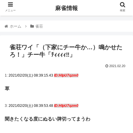
麻雀情報
メニュー
検索
ホーム
雀荘
雀荘ワイ「（下家にチー牛か…）鳴かせた
ろ！」チー牛「ﾁｨｨｨｨ‼」
2021.02.20
1:
2021/02/20(土) 08:39:15.43
ID:HIpU7qzm0
草
3:
2021/02/20(土) 08:39:53.48
ID:HIpU7qzm0
聞きたくなる度にぬるい牌切ってまうわ