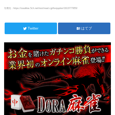
引用元：https://swallow.5ch.net/test/read.cgi/livejupiter/1613777955/
Twitter
はてブ