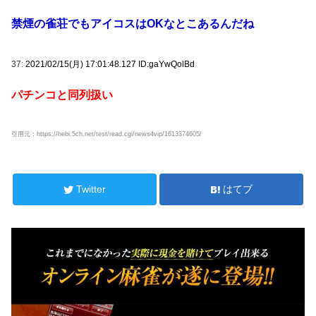
禁煙の雀荘でもアイコスはOKなとこあるんだね
37:
2021/02/15(月) 17:01:48.127 ID:gaYwQolBd
パチンコと同列扱い
引用元：https://hebi.5ch.net/test/read.cgi/news4vip/1613374605/
Twitter
はてブ