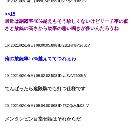
18:
2021/02/14(日) 09:01:42.099 ID:2ihqkCs30St.V
>>15
最近は副露率40%越えもそう珍しくないけどリーチ率の低
さと放銃の高さから効率の悪い鳴きが多いんだろうね
16:
2021/02/14(日) 09:00:05.898 ID:2B1Fm8M2dSt.V
俺の放銃率17%越えててつれぇわ
19:
2021/02/14(日) 09:02:02.508 ID:yaZyiV660St.V
てんぱったら危険牌でも打つ仕様です
20:
2021/02/14(日) 09:04:00.868 ID:T3CQcVJb0St.V
メンタンピン目指せ話はそれからだ