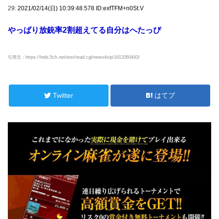
29:
2021/02/14(日) 10:39:48.578 ID:exfTFM+n0St.V
やっぱり放銃率2割超えてる自分はへたっぴ
引用元：https://hebi.5ch.net/test/read.cgi/news4vip/1613260443/
Twitter
はてブ