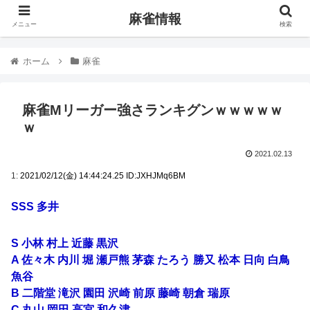
麻雀情報
メニュー
検索
ホーム
麻雀
麻雀Mリーガー強さランキグンｗｗｗｗｗ
ｗ
2021.02.13
1:
2021/02/12(金) 14:44:24.25 ID:JXHJMq6BM
SSS 多井
S 小林 村上 近藤 黒沢
A 佐々木 内川 堀 瀬戸熊 茅森 たろう 勝又 松本 日向 白鳥
魚谷
B 二階堂 滝沢 園田 沢崎 前原 藤崎 朝倉 瑞原
C 丸山 岡田 高宮 和久津