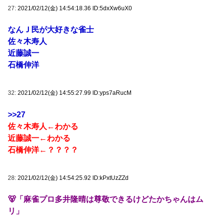
27:
2021/02/12(金) 14:54:18.36 ID:5dxXw6uX0
なんＪ民が大好きな雀士
佐々木寿人
近藤誠一
石橋伸洋
32:
2021/02/12(金) 14:55:27.99 ID:yps7aRucM
>>27
佐々木寿人←わかる
近藤誠一←わかる
石橋伸洋←？？？？
28:
2021/02/12(金) 14:54:25.92 ID:kPxtUzZZd
🐻「麻雀プロ多井隆晴は尊敬できるけどたかちゃんはム
リ」