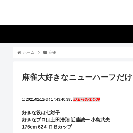
ホーム
麻雀
麻雀大好きなニューハーフだけ
1:
2021/02/12(金) 17:43:40.395
ID:E+eDKDQQ0
好きな役は七対子
好きなプロは土田浩翔 近藤誠一 小島武夫
176cm 62キロ Bカップ