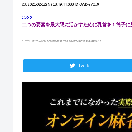
23:
2021/02/12(金) 18:49:44.688 ID:OWlXeYSx0
>>22
二つの要素を最大限に活かすために乳首を１筒子に
引用元：https://hebi.5ch.net/test/read.cgi/news4vip/1613119420/
Twitter