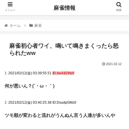
麻雀情報
メニュー
検索
ホーム
麻雀
麻雀初心者ワイ、鳴いて鳴きまくったら怒
られたww
2021.02.12
1:
2021/02/12(金) 03:39:55.51
ID:boA829Iz0
何が悪いん？(´・ω・｀)
2:
2021/02/12(金) 03:40:25.38 ID:DsudpGMz0
ツモ順が変わると流れがうんぬん言う人達が多いんや