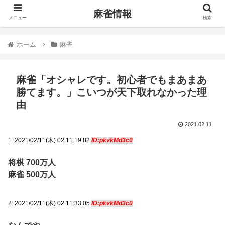
麻雀情報
メニュー
検索
ホーム
麻雀
麻雀「オシャレです。初心者でもまあまあ
勝てます。」こいつが天下取れなかった理
由
2021.02.11
1:
2021/02/11(木) 02:11:19.82
ID:pkvkMd3c0
将棋 700万人
麻雀 500万人
2:
2021/02/11(木) 02:11:33.05
ID:pkvkMd3c0