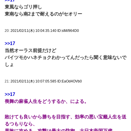
東風ならゴリ押し
東南なら南2まで耐えるのがセオリー
20:
2021/02/11(木) 10:04:35.140 ID:sIM/964D0
>>17
当然オーラス前提だけど
バイツモかハネチョクわかってんだったら聞く意味ないで
しょ
21:
2021/02/11(木) 10:07:05.585 ID:EaOd4OVb0
>>17
喪舞の麻雀人生をどうするか、による。
敗けても良いから勝ちを目指す、効率の悪い宝籤人生を送
るつもりなら、
果敢に攻める。攻撃は最大の防御。大日本帝国万歳。