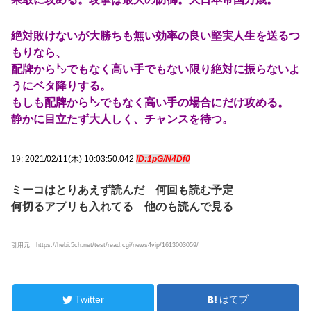
絶対敗けないが大勝ちも無い効率の良い堅実人生を送るつ
もりなら、
配牌から㌧でもなく高い手でもない限り絶対に振らないよ
うにベタ降りする。
もしも配牌から㌧でもなく高い手の場合にだけ攻める。
静かに目立たず大人しく、チャンスを待つ。
19:
2021/02/11(木) 10:03:50.042
ID:1pG/N4Df0
ミーコはとりあえず読んだ 何回も読む予定
何切るアプリも入れてる 他のも読んで見る
引用元：https://hebi.5ch.net/test/read.cgi/news4vip/1613003059/
Twitter
はてブ