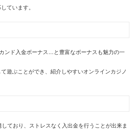
応しています。
セカンド入金ボーナス…と豊富なボーナスも魅力の一
して遊ぶことができ、紹介しやすいオンラインカジノ
と提携しており、ストレスなく入出金を行うことが出来ま