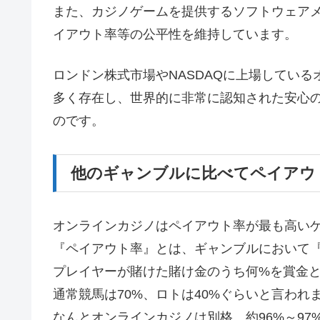
また、カジノゲームを提供するソフトウェア
イアウト率等の公平性を維持しています。
ロンドン株式市場やNASDAQに上場してい
多く存在し、世界的に非常に認知された安心
のです。
他のギャンブルに比べてペイアウ
オンラインカジノはペイアウト率が最も高い
『ペイアウト率』とは、ギャンブルにおいて
プレイヤーが賭けた賭け金のうち何%を賞金
通常競馬は70%、ロトは40%ぐらいと言われ
なんとオンラインカジノは別格、約96%～97