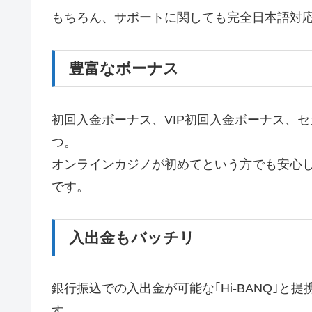
もちろん、サポートに関しても完全日本語対
豊富なボーナス
初回入金ボーナス、VIP初回入金ボーナス、
つ。
オンラインカジノが初めてという方でも安心
です。
入出金もバッチリ
銀行振込での入出金が可能な｢Hi-BANQ｣
す。