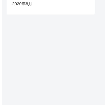
2020年8月